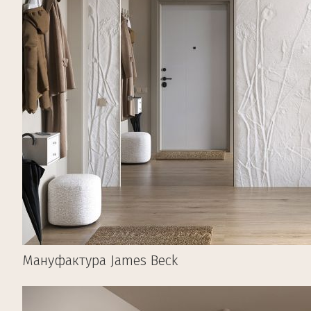
Мануфактура James Beck