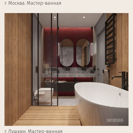
г. Москва. Мастер-ванная
г. Пушкин. Мастер-ванная