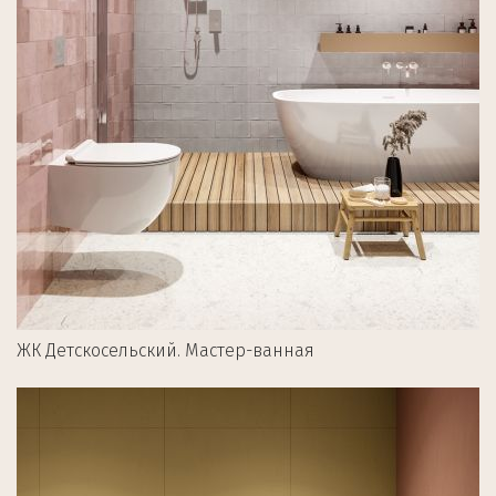
ЖК Детскосельский. Мастер-ванная