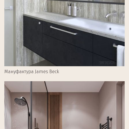
Мануфактура James Beck