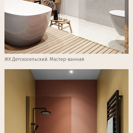
ЖК Детскосельский. Мастер-ванная